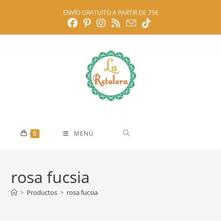
Ir
ENVÍO GRATUITO A PARTIR DE 75€
al
contenido
0
MENÚ
rosa fucsia
>
Productos
>
rosa fucsia