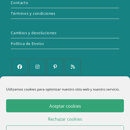
Contacto
Términos y condiciones
Cambios y devoluciones
Política de Envíos
Se
Se
Se
Se
abre
abre
abre
abre
Política de Privacidad
Utilizamos cookies para optimizar nuestro sitio web y nuestro servicio.
en
en
en
en
una
una
una
una
Aviso Legal
Aceptar cookies
nueva
nueva
nueva
nueva
Política de cookies (UE)
pestaña
pestaña
pestaña
pestaña
Rechazar cookies
Términos y condiciones
1