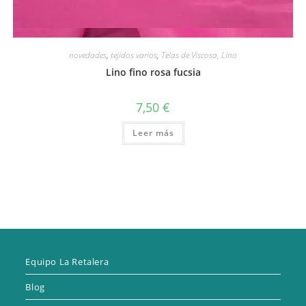
Vista rápida
novedades
,
tejidos varios
,
Telas de Viscosa, Lino
Lino fino rosa fucsia
7,50
€
Leer más
Equipo La Retalera
Blog