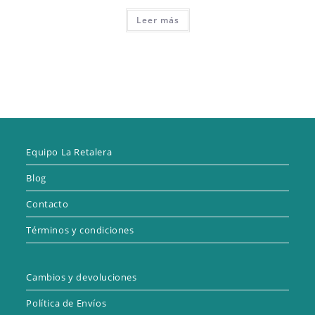
precio
precio
original
actual
Leer más
era:
es:
4,50 €.
0,99 €.
Equipo La Retalera
Blog
Contacto
Términos y condiciones
Cambios y devoluciones
Política de Envíos