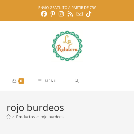
Ir
ENVÍO GRATUITO A PARTIR DE 75€
al
contenido
0
MENÚ
rojo burdeos
>
Productos
>
rojo burdeos