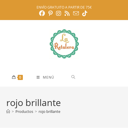
Ir
ENVÍO GRATUITO A PARTIR DE 75€
al
contenido
0
MENÚ
rojo brillante
>
Productos
>
rojo brillante