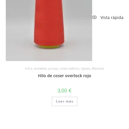
Vista rápida
hilos, entretela, pinzas, cinta métrica, tijeras
,
Mercería
Hilo de coser overlock rojo
3,00
€
Leer más