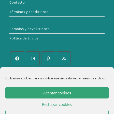
Contacto
Términos y condiciones
Cambios y devoluciones
Política de Envíos
Se
Se
Se
Se
abre
abre
abre
abre
Política de Privacidad
Utilizamos cookies para optimizar nuestro sitio web y nuestro servicio.
en
en
en
en
una
una
una
una
Aviso Legal
Aceptar cookies
nueva
nueva
nueva
nueva
Política de cookies (UE)
pestaña
pestaña
pestaña
pestaña
Rechazar cookies
Términos y condiciones
1