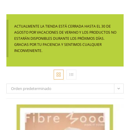
ACTUALMENTE LA TIENDA ESTÁ CERRADA HASTA EL 30 DE
AGOSTO POR VACACIONES DE VERANO Y LOS PRODUCTOS NO
ESTARÁN DISPONIBLES DURANTE LOS PRÓXIMOS DÍAS.
GRACIAS POR TU PACIENCIA Y SENTIMOS CUALQUIER
INCONVENIENTE.
Orden predeterminado