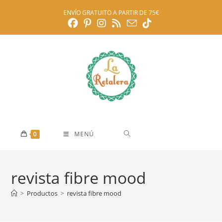
Ir
ENVÍO GRATUITO A PARTIR DE 75€
al
contenido
0
MENÚ
revista fibre mood
>
Productos
>
revista fibre mood