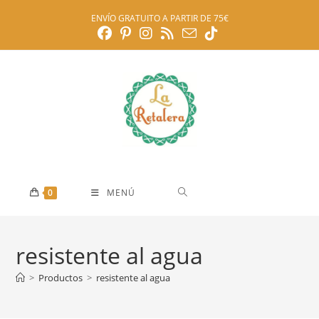
Ir
ENVÍO GRATUITO A PARTIR DE 75€
al
contenido
0
MENÚ
resistente al agua
>
Productos
>
resistente al agua