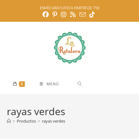
Ir
ENVÍO GRATUITO A PARTIR DE 75€
al
contenido
0
MENÚ
rayas verdes
>
Productos
>
rayas verdes