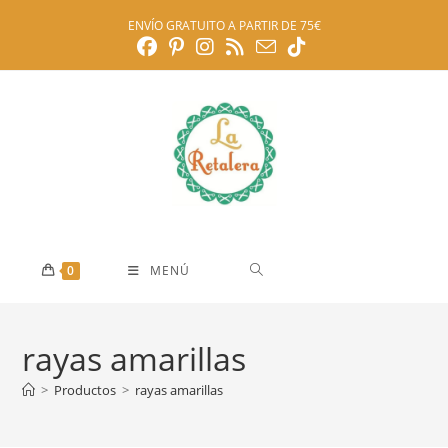
Ir
ENVÍO GRATUITO A PARTIR DE 75€
al
contenido
0
MENÚ
rayas amarillas
>
Productos
>
rayas amarillas