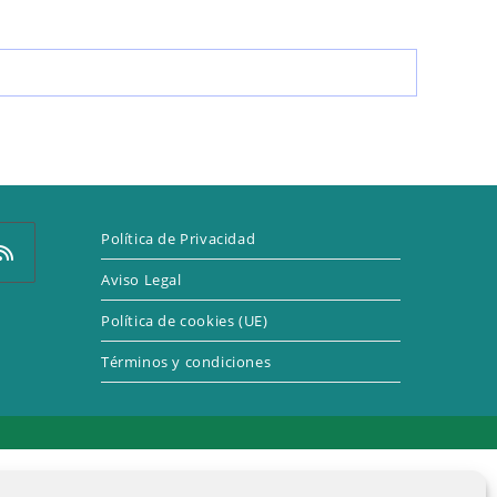
LA
WEB
Política de Privacidad
Aviso Legal
Política de cookies (UE)
e
Términos y condiciones
a
eva
taña