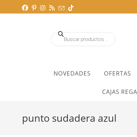
Ir
al
contenido
Búsqueda
de
productos
NOVEDADES
OFERTAS
CAJAS REGA
punto sudadera azul