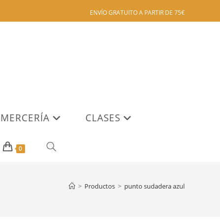
ENVÍO GRATUITO A PARTIR DE 75€
MERCERÍA
CLASES
ALTERNAR
0
BÚSQUEDA
>
Productos
>
punto sudadera azul
DE