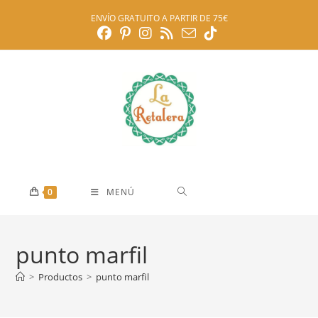
Ir
ENVÍO GRATUITO A PARTIR DE 75€
al
contenido
0
MENÚ
punto marfil
>
Productos
>
punto marfil