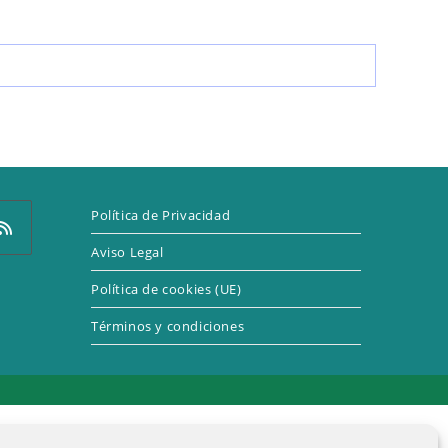
LA
WEB
Política de Privacidad
Aviso Legal
Política de cookies (UE)
e
Términos y condiciones
a
eva
taña