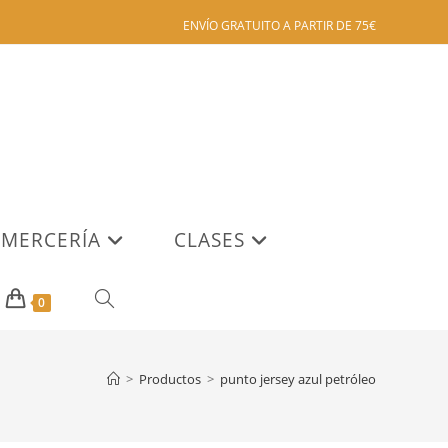
ENVÍO GRATUITO A PARTIR DE 75€
MERCERÍA
CLASES
ALTERNAR
0
BÚSQUEDA
>
Productos
>
punto jersey azul petróleo
DE