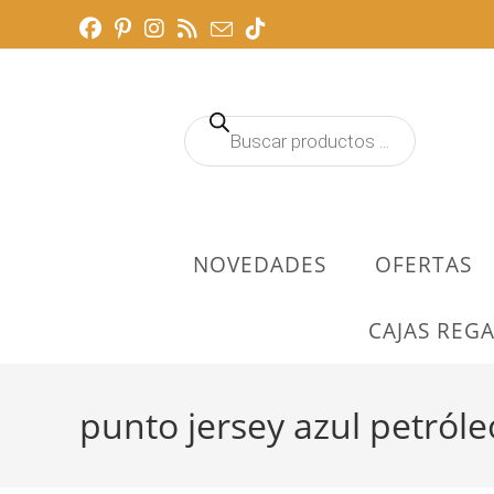
Ir
al
contenido
Búsqueda
de
productos
NOVEDADES
OFERTAS
CAJAS REGA
punto jersey azul petróle