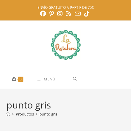
Ir
ENVÍO GRATUITO A PARTIR DE 75€
al
contenido
0
MENÚ
punto gris
>
Productos
>
punto gris