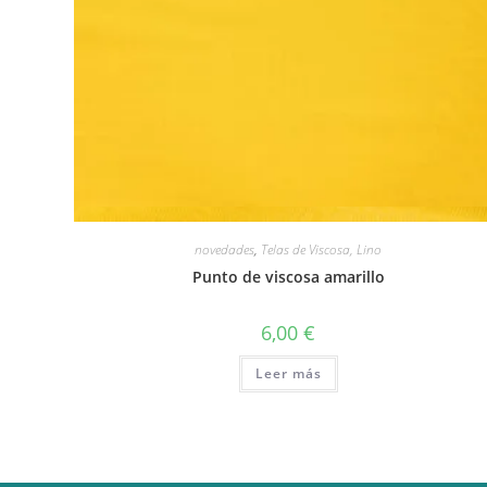
Vista rápida
novedades
,
Telas de Viscosa, Lino
Punto de viscosa amarillo
6,00
€
Leer más