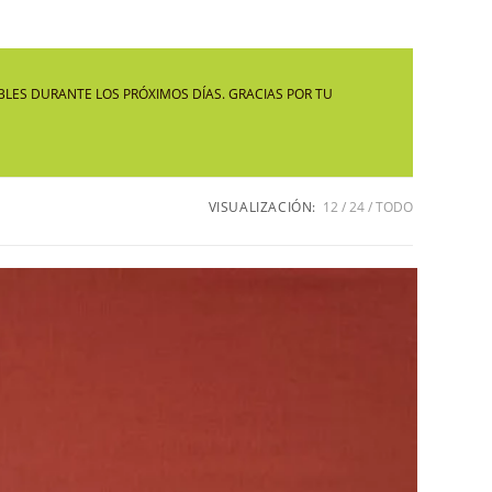
LA
LES DURANTE LOS PRÓXIMOS DÍAS. GRACIAS POR TU
WEB
VISUALIZACIÓN:
12
24
TODO