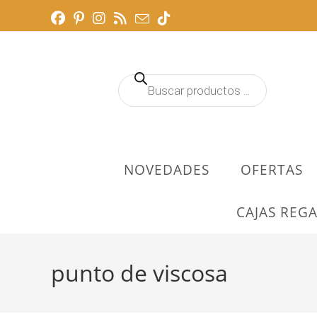
Ir
al
contenido
Búsqueda
de
productos
NOVEDADES
OFERTAS
CAJAS REGA
punto de viscosa