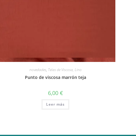
Vista rápida
novedades
,
Telas de Viscosa, Lino
Punto de viscosa marrón teja
6,00
€
Leer más