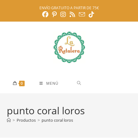
Ir
ENVÍO GRATUITO A PARTIR DE 75€
al
contenido
0
MENÚ
punto coral loros
>
Productos
>
punto coral loros