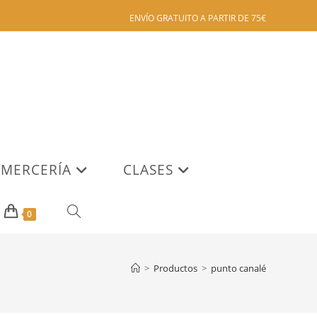
ENVÍO GRATUITO A PARTIR DE 75€
MERCERÍA
CLASES
ALTERNAR
0
BÚSQUEDA
>
Productos
>
punto canalé
DE