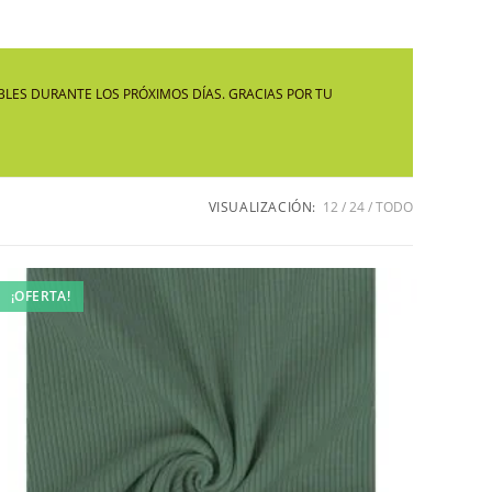
LA
LES DURANTE LOS PRÓXIMOS DÍAS. GRACIAS POR TU
WEB
VISUALIZACIÓN:
12
24
TODO
¡OFERTA!