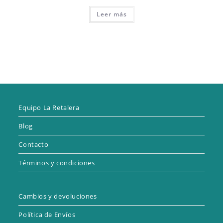
precio
precio
original
actual
Leer más
era:
es:
7,00 €.
4,90 €.
Equipo La Retalera
Blog
Contacto
Términos y condiciones
Cambios y devoluciones
Política de Envíos