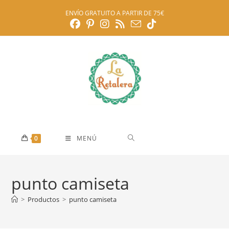
Ir
ENVÍO GRATUITO A PARTIR DE 75€
al
contenido
0
MENÚ
punto camiseta
>
Productos
>
punto camiseta