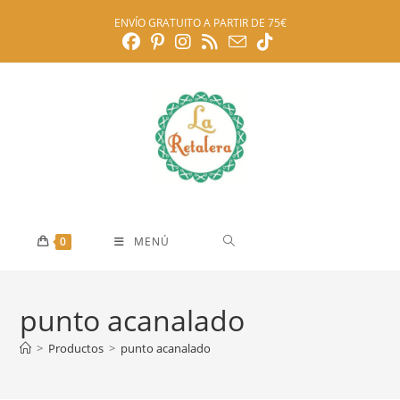
Ir
ENVÍO GRATUITO A PARTIR DE 75€
al
contenido
0
MENÚ
punto acanalado
>
Productos
>
punto acanalado