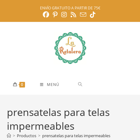
Ir
ENVÍO GRATUITO A PARTIR DE 75€
al
contenido
0
MENÚ
prensatelas para telas
impermeables
>
Productos
>
prensatelas para telas impermeables