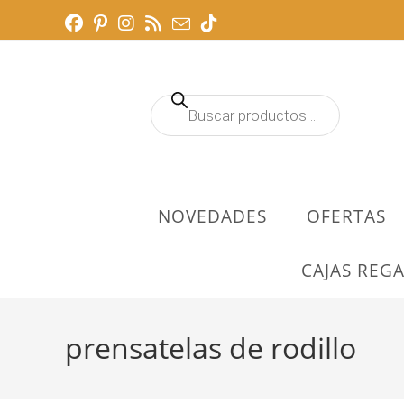
Ir
al
contenido
Búsqueda
de
productos
NOVEDADES
OFERTAS
CAJAS REGA
prensatelas de rodillo