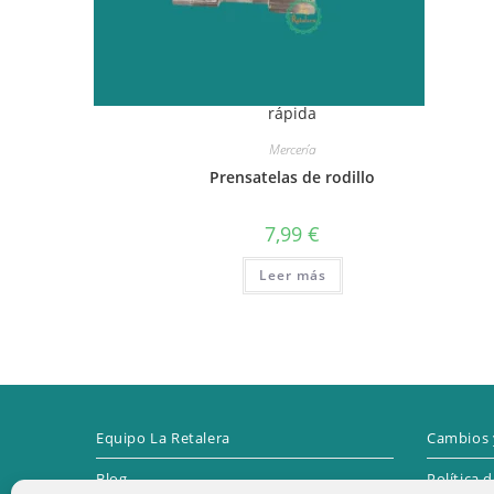
rápida
Mercería
Prensatelas de rodillo
7,99
€
Leer más
Equipo La Retalera
Cambios 
Blog
Política 