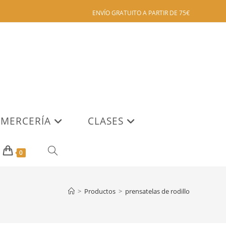
ENVÍO GRATUITO A PARTIR DE 75€
MERCERÍA
CLASES
ALTERNAR
0
BÚSQUEDA
>
Productos
>
prensatelas de rodillo
DE