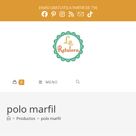
Ir
ENVÍO GRATUITO A PARTIR DE 75€
al
contenido
0
MENÚ
polo marfil
>
Productos
>
polo marfil