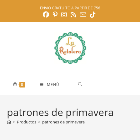
Ir
ENVÍO GRATUITO A PARTIR DE 75€
al
contenido
0
MENÚ
patrones de primavera
>
Productos
>
patrones de primavera