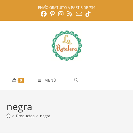
Ir
ENVÍO GRATUITO A PARTIR DE 75€
al
contenido
0
MENÚ
negra
>
Productos
>
negra