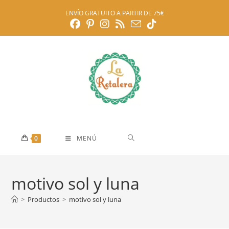
Ir
ENVÍO GRATUITO A PARTIR DE 75€
al
contenido
0
MENÚ
motivo sol y luna
>
Productos
>
motivo sol y luna