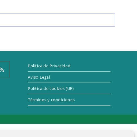
LA
WEB
Política de Privacidad
Aviso Legal
Política de cookies (UE)
e
Términos y condiciones
a
eva
taña