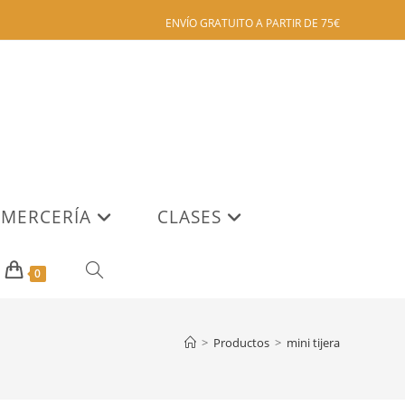
ENVÍO GRATUITO A PARTIR DE 75€
MERCERÍA
CLASES
ALTERNAR
0
BÚSQUEDA
>
Productos
>
mini tijera
DE