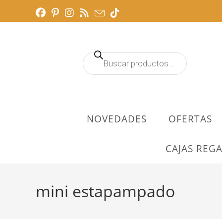
Ir
al
contenido
Búsqueda
de
productos
NOVEDADES
OFERTAS
CAJAS REGA
mini estapampado