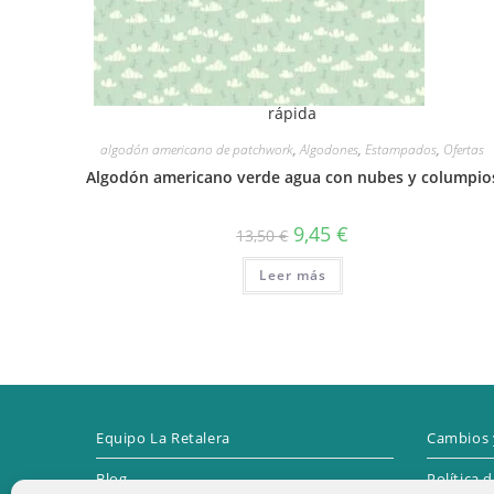
rápida
algodón americano de patchwork
,
Algodones
,
Estampados
,
Ofertas
Algodón americano verde agua con nubes y columpio
El
El
9,45
€
13,50
€
precio
precio
original
actual
Leer más
era:
es:
13,50 €.
9,45 €.
Equipo La Retalera
Cambios 
Blog
Política 