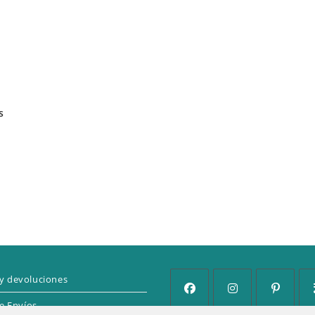
s
y devoluciones
de Envíos