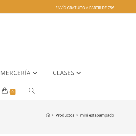
ENVÍO GRATUITO A PARTIR DE 75€
MERCERÍA
CLASES
ALTERNAR
0
BÚSQUEDA
>
Productos
>
mini estapampado
DE