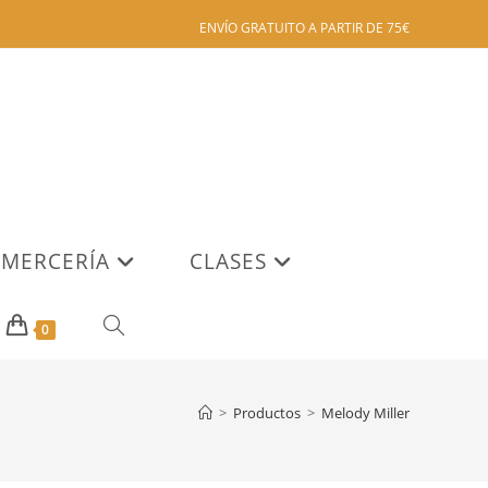
ENVÍO GRATUITO A PARTIR DE 75€
MERCERÍA
CLASES
ALTERNAR
0
BÚSQUEDA
>
Productos
>
Melody Miller
DE