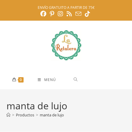
Ir
ENVÍO GRATUITO A PARTIR DE 75€
al
contenido
0
MENÚ
manta de lujo
>
Productos
>
manta de lujo