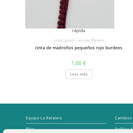
rápida
cintas, gomas y encajes
,
Mercería
cinta de madroños pequeños rojo burdeos
1,00
€
Leer más
Equipo La Retalera
Cambios 
Blog
Política 