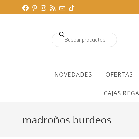
Ir
al
contenido
Búsqueda
de
productos
NOVEDADES
OFERTAS
CAJAS REGA
madroños burdeos