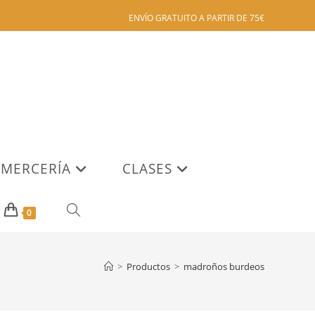
ENVÍO GRATUITO A PARTIR DE 75€
MERCERÍA
CLASES
ALTERNAR
0
BÚSQUEDA
>
Productos
>
madroños burdeos
DE