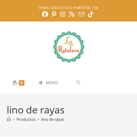
Ir
ENVÍO GRATUITO A PARTIR DE 75€
al
contenido
0
MENÚ
lino de rayas
>
Productos
>
lino de rayas