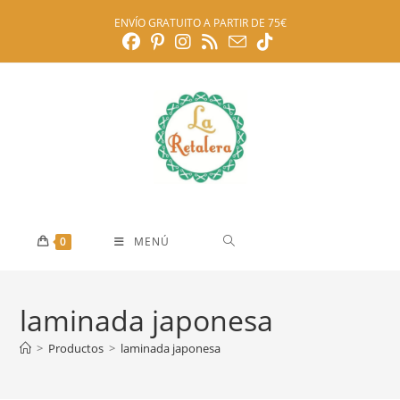
Ir
ENVÍO GRATUITO A PARTIR DE 75€
al
contenido
0
MENÚ
laminada japonesa
>
Productos
>
laminada japonesa