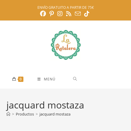
Ir
ENVÍO GRATUITO A PARTIR DE 75€
al
contenido
0
MENÚ
jacquard mostaza
>
Productos
>
jacquard mostaza