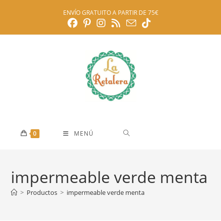
Ir
ENVÍO GRATUITO A PARTIR DE 75€
al
contenido
0
MENÚ
impermeable verde menta
>
Productos
>
impermeable verde menta