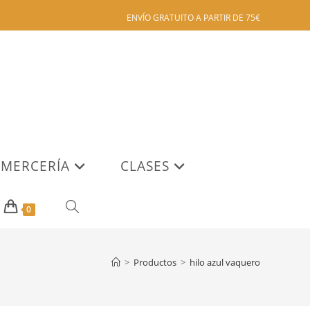
ENVÍO GRATUITO A PARTIR DE 75€
MERCERÍA
CLASES
ALTERNAR
0
BÚSQUEDA
>
Productos
>
hilo azul vaquero
DE