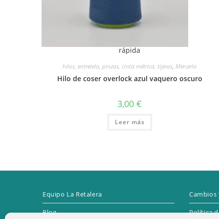
rápida
hilos, entretela, pinzas, cinta métrica, tijeras
,
Mercería
Hilo de coser overlock azul vaquero oscuro
3,00
€
Leer más
Equipo La Retalera
Cambios 
Blog
Política 