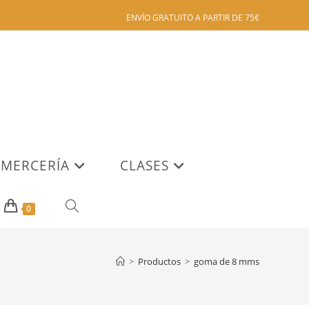
ENVÍO GRATUITO A PARTIR DE 75€
MERCERÍA
CLASES
ALTERNAR
0
BÚSQUEDA
>
Productos
>
goma de 8 mms
DE