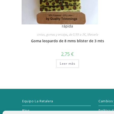
rápida
cintas, gomas y encajes
,
de 0,99 a 3€
,
Mercería
Goma leopardo de 8 mms blíster de 3 mts
2,75
€
Leer más
Equipo La Retalera
Cambios 
Blog
Política 