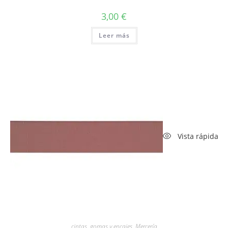
3,00
€
Leer más
Vista rápida
cintas, gomas y encajes
,
Mercería