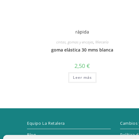
rápida
cintas, gomas y encajes
,
Mercería
goma elástica 30 mms blanca
2,50
€
Leer más
Equipo La Retalera
Cambios 
Blog
Política 