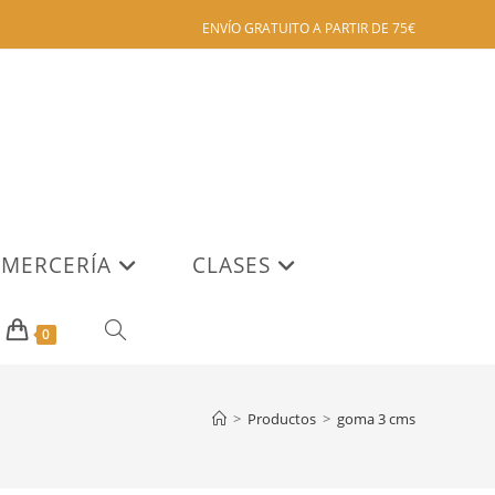
ENVÍO GRATUITO A PARTIR DE 75€
MERCERÍA
CLASES
ALTERNAR
0
BÚSQUEDA
>
Productos
>
goma 3 cms
DE