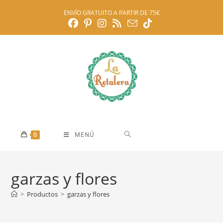
Ir
ENVÍO GRATUITO A PARTIR DE 75€
al
contenido
0
MENÚ
garzas y flores
>
Productos
>
garzas y flores