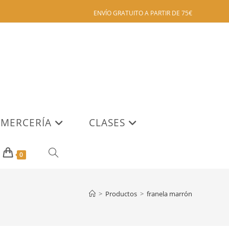
ENVÍO GRATUITO A PARTIR DE 75€
MERCERÍA
CLASES
ALTERNAR
0
BÚSQUEDA
>
Productos
>
franela marrón
DE