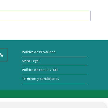
LA
WEB
Política de Privacidad
Aviso Legal
Política de cookies (UE)
e
Términos y condiciones
a
eva
taña