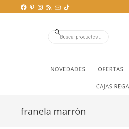
Ir
al
contenido
Búsqueda
de
productos
NOVEDADES
OFERTAS
CAJAS REGA
franela marrón