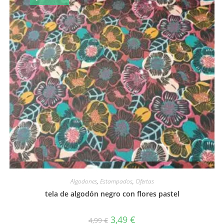
Vista rápida
Algodones
,
Estampados
,
Ofertas
tela de algodón negro con flores pastel
El
El
3,49
€
4,99
€