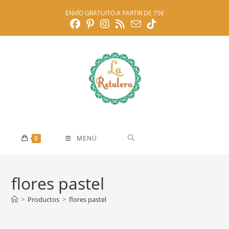
Ir
ENVÍO GRATUITO A PARTIR DE 75€
al
contenido
0
MENÚ
flores pastel
>
Productos
>
flores pastel