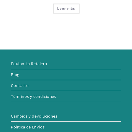
precio
precio
original
actual
Leer más
era:
es:
4,99 €.
3,49 €.
Equipo La Retalera
Blog
Contacto
Términos y condiciones
Cambios y devoluciones
Política de Envíos