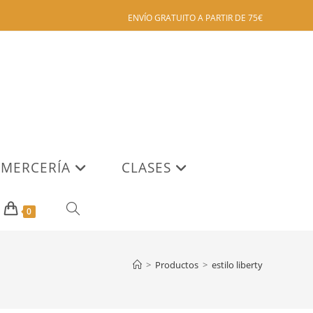
ENVÍO GRATUITO A PARTIR DE 75€
MERCERÍA
CLASES
ALTERNAR
0
BÚSQUEDA
>
Productos
>
estilo liberty
DE