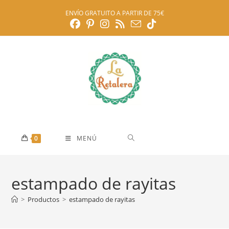
Ir
ENVÍO GRATUITO A PARTIR DE 75€
al
contenido
0
MENÚ
estampado de rayitas
>
Productos
>
estampado de rayitas