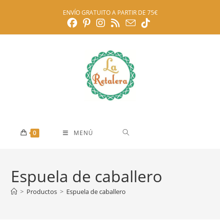
Ir
ENVÍO GRATUITO A PARTIR DE 75€
al
contenido
0
MENÚ
Espuela de caballero
>
Productos
>
Espuela de caballero