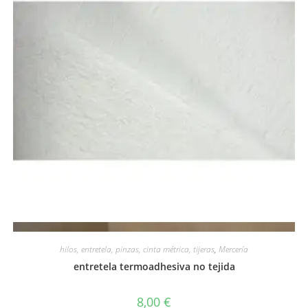
Vista rápida
hilos, entretela, pinzas, cinta métrica, tijeras
,
Mercería
entretela termoadhesiva no tejida
8,00
€