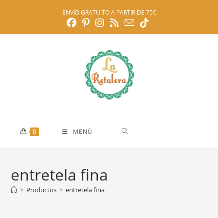
Ir
ENVÍO GRATUITO A PARTIR DE 75€
al
contenido
0
MENÚ
entretela fina
>
Productos
>
entretela fina