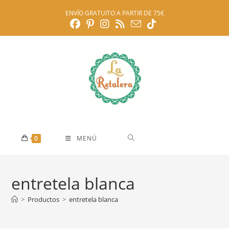
Ir
ENVÍO GRATUITO A PARTIR DE 75€
al
contenido
0
MENÚ
entretela blanca
>
Productos
>
entretela blanca