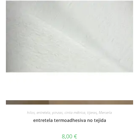
Vista rápida
hilos, entretela, pinzas, cinta métrica, tijeras
,
Mercería
entretela termoadhesiva no tejida
8,00
€