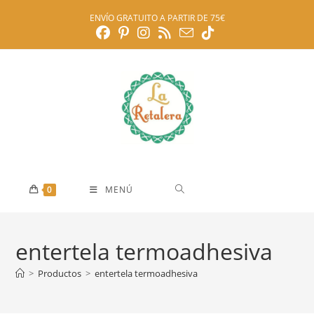
Ir
ENVÍO GRATUITO A PARTIR DE 75€
al
contenido
0
MENÚ
entertela termoadhesiva
>
Productos
>
entertela termoadhesiva