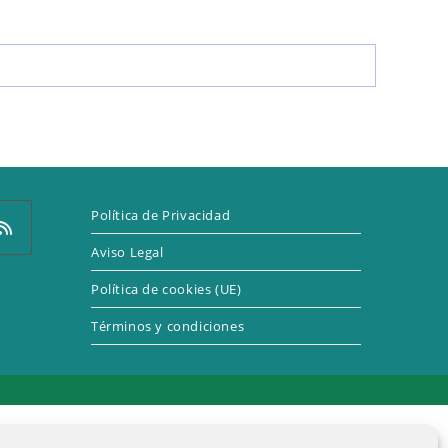
LA
WEB
Política de Privacidad
Aviso Legal
Política de cookies (UE)
e
Términos y condiciones
a
eva
taña