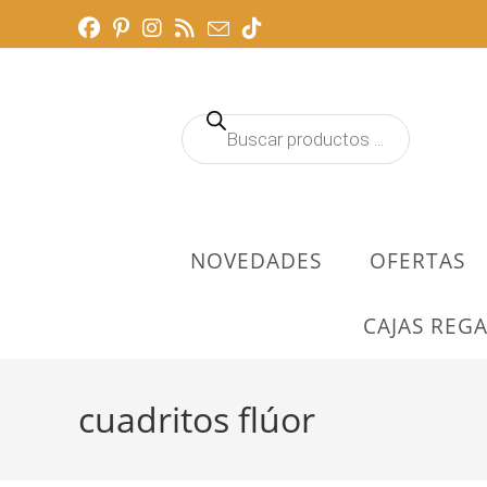
Ir
al
contenido
Búsqueda
de
productos
NOVEDADES
OFERTAS
CAJAS REGA
cuadritos flúor