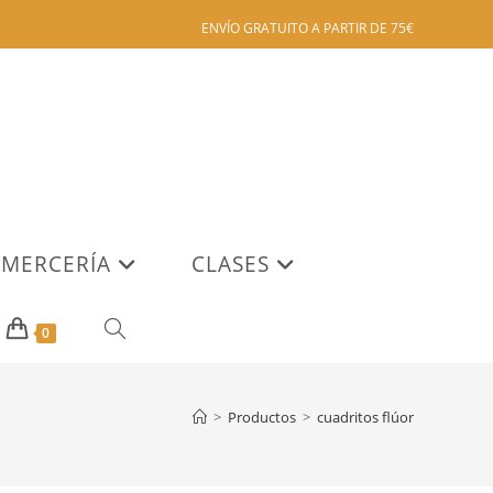
ENVÍO GRATUITO A PARTIR DE 75€
MERCERÍA
CLASES
ALTERNAR
0
BÚSQUEDA
>
Productos
>
cuadritos flúor
DE