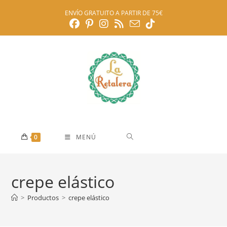
Ir
ENVÍO GRATUITO A PARTIR DE 75€
al
contenido
0
MENÚ
crepe elástico
>
Productos
>
crepe elástico