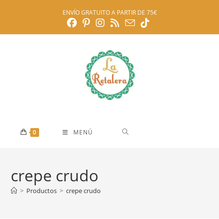
Ir
ENVÍO GRATUITO A PARTIR DE 75€
al
contenido
0
MENÚ
crepe crudo
>
Productos
>
crepe crudo