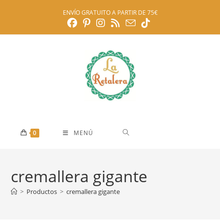
Ir
ENVÍO GRATUITO A PARTIR DE 75€
al
contenido
0
MENÚ
cremallera gigante
>
Productos
>
cremallera gigante