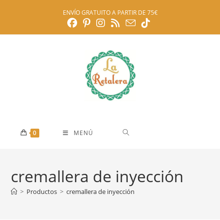
Ir
ENVÍO GRATUITO A PARTIR DE 75€
al
contenido
0
MENÚ
cremallera de inyección
>
Productos
>
cremallera de inyección