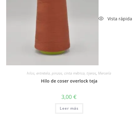
Vista rápida
hilos, entretela, pinzas, cinta métrica, tijeras
,
Mercería
Hilo de coser overlock teja
3,00
€
Leer más