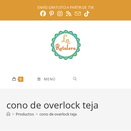
Ir
ENVÍO GRATUITO A PARTIR DE 75€
al
contenido
0
MENÚ
cono de overlock teja
>
Productos
>
cono de overlock teja